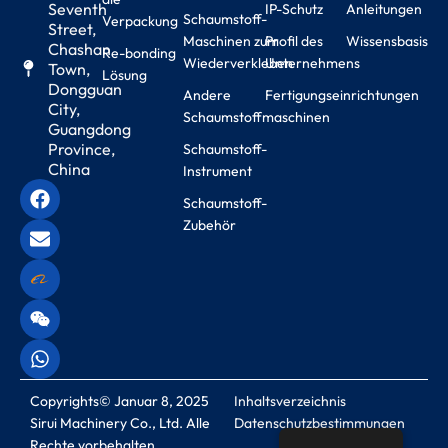
Seventh
IP-Schutz
Anleitungen
Schaumstoff-
Verpackung
Street,
Maschinen zum
Profil des
Wissensbasis
Chashan
Re-bonding
Wiederverkleben
Unternehmens
Town,
Lösung
Dongguan
Andere
Fertigungseinrichtungen
City,
Schaumstoffmaschinen
Guangdong
Province,
Schaumstoff-
China
Instrument
Schaumstoff-
Zubehör
Copyrights© Januar 8, 2025
Inhaltsverzeichnis
Sirui Machinery Co., Ltd. Alle
Datenschutzbestimmungen
Rechte vorbehalten.