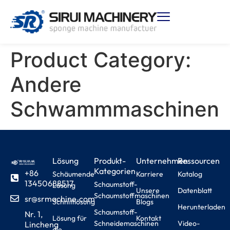
Product Category:
Andere
Schwammmaschinen
Lösung
Produkt-
Unternehmen
Ressourcen
Kategorien
+86
Schäumende
Karriere
Katalog
13450688517
Schaumstoff-
Lösung
Unsere
Datenblatt
Schaumstoffmaschinen
sr@srmachine.com
Schnittlösung
Blogs
Herunterladen
Schaumstoff-
Nr. 1,
Lösung für
Kontakt
Schneidemaschinen
Video-
Lincheng
die