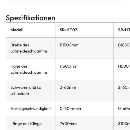
Spezifikationen
Modell
SR-HT03
SR-H
Breite des
B1500mm
B185
Schneideschwamms
Höhe des
H500mm
H500
Schneideschwamms
Schwammstärke
2-60mm
2-60
schneiden
Abrollgeschwindigkeit
0-60m/min
0-60m
Länge der Klinge
7400mm
8100