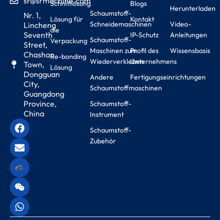
sr@srmachine.com
Schnittlösung
Blogs
Herunterladen
Schaumstoff-
Nr. 1,
Lösung für
Kontakt
Schneidemaschinen
Video-
Lincheng
die
Seventh
IP-Schutz
Anleitungen
Schaumstoff-
Verpackung
Street,
Maschinen zum
Profil des
Wissensbasis
Chashan
Re-bonding
Wiederverkleben
Unternehmens
Town,
Lösung
Dongguan
Andere
Fertigungseinrichtungen
City,
Schaumstoffmaschinen
Guangdong
Province,
Schaumstoff-
China
Instrument
Schaumstoff-
Zubehör