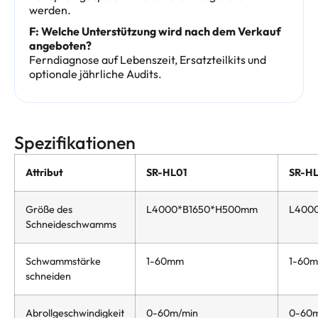
werden.
F: Welche Unterstützung wird nach dem Verkauf
angeboten?
Ferndiagnose auf Lebenszeit, Ersatzteilkits und
optionale jährliche Audits.
Spezifikationen
Attribut
SR-HL01
SR-H
Größe des
L4000*B1650*H500mm
L400
Schneideschwamms
Schwammstärke
1-60mm
1-60
schneiden
Abrollgeschwindigkeit
0-60m/min
0-60m