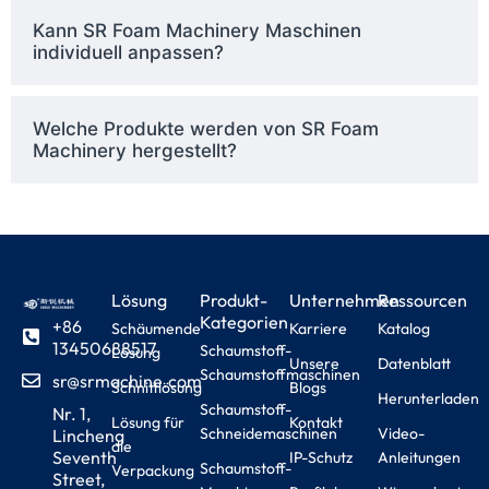
Kann SR Foam Machinery Maschinen
individuell anpassen?
Welche Produkte werden von SR Foam
Machinery hergestellt?
Lösung
Produkt-
Unternehmen
Ressourcen
Kategorien
+86
Schäumende
Karriere
Katalog
13450688517
Schaumstoff-
Lösung
Unsere
Datenblatt
Schaumstoffmaschinen
sr@srmachine.com
Schnittlösung
Blogs
Herunterladen
Schaumstoff-
Nr. 1,
Lösung für
Kontakt
Schneidemaschinen
Video-
Lincheng
die
Seventh
IP-Schutz
Anleitungen
Schaumstoff-
Verpackung
Street,