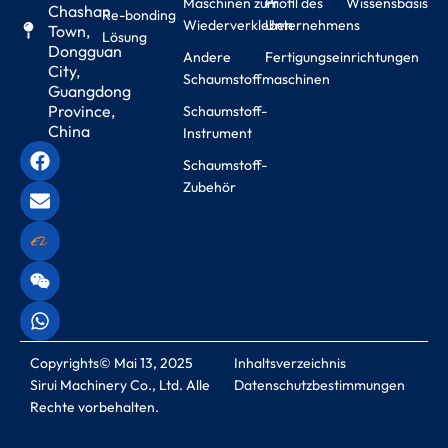
Maschinen zum
Profil des
Wissensbasis
Chashan
Re-bonding
Wiederverkleben
Unternehmens
Town,
Lösung
Dongguan
Andere
Fertigungseinrichtungen
City,
Schaumstoffmaschinen
Guangdong
Province,
Schaumstoff-
China
Instrument
Schaumstoff-
Zubehör
Copyrights© Mai 13, 2025
Inhaltsverzeichnis
Sirui Machinery Co., Ltd. Alle
Datenschutzbestimmungen
Rechte vorbehalten.