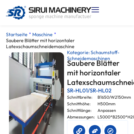
Startseite
"
Maschine
"
Saubere Blätter mit horizontaler
Latexschaumschneidemaschine
Kategorie:
Schaumstoff-
Schneidemaschinen
Saubere Blätter
mit horizontaler
Latexschaumschne
SR-HL01/SR-HL02
Schnittbreite:
B1650/W2150mm
Schnitthöhe:
H500mm
Schnittlänge:
Anpassen
Abmessungen:
L5000*B2500*H