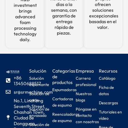
días a la
ofrecen
investment
semana, con
soluciones
brings
garantía de
excepcionales
advanced
entrega
basadas en el
foam
rápida de
valor.
processing
piezas.
technology
daily.
Solución
Categorías
Empresa
Recursos
de
+86
Solución
Carrera
Catálogo
productos
13450688517
espumante
profesional
Ficha de
Espumadoras
sr@srmachine.com
Solución de
Nuestros
datos
Cortadoras
corte
blogs
No.1, Lincheng
Descargas
de espuma
Seventh Street,
Solución de
Póngase en
Chashan Town,
Tutoriales en
Reencoladoras
envasado
contacto
Ciudad de
vídeo
de espuma
con nosotros
Dongguan,
Solución de
Base de