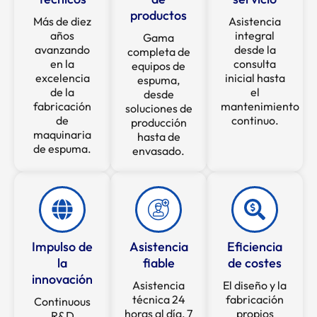
productos
Más de diez
Asistencia
años
integral
Gama
avanzando
desde la
completa de
en la
consulta
equipos de
excelencia
inicial hasta
espuma,
de la
el
desde
fabricación
mantenimiento
soluciones de
de
continuo.
producción
maquinaria
hasta de
de espuma.
envasado.
Impulso de
Asistencia
Eficiencia
la
fiable
de costes
innovación
Asistencia
El diseño y la
técnica 24
fabricación
Continuous
horas al día, 7
propios
R&D