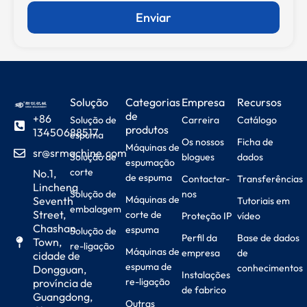
Enviar
Solução
Categorias
Empresa
Recursos
de
+86
Solução de
Carreira
Catálogo
produtos
13450688517
espuma
Os nossos
Ficha de
Máquinas de
sr@srmachine.com
Solução de
blogues
dados
espumação
corte
No.1,
de espuma
Contactar-
Transferências
Lincheng
Solução de
nos
Máquinas de
Seventh
Tutoriais em
embalagem
Street,
corte de
Proteção IP
vídeo
Chashan
espuma
Solução de
Perfil da
Base de dados
Town,
re-ligação
Máquinas de
empresa
de
cidade de
espuma de
conhecimentos
Dongguan,
Instalações
re-ligação
província de
de fabrico
Guangdong,
Outras