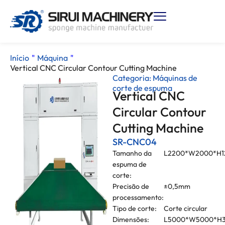
Início
"
Máquina
"
Vertical CNC Circular Contour Cutting Machine
Categoria:
Máquinas de
corte de espuma
Vertical CNC
Circular Contour
Cutting Machine
SR-CNC04
Tamanho da
L2200*W2000*H
espuma de
corte:
Precisão de
±0,5mm
processamento:
Tipo de corte:
Corte circular
Dimensões:
L5000*W5000*H