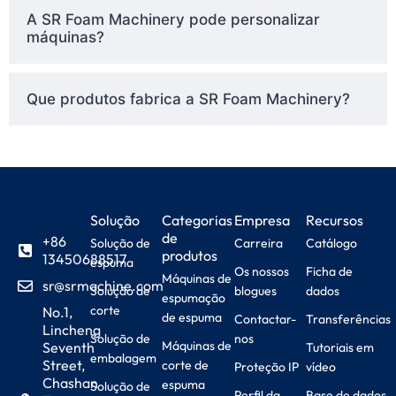
A SR Foam Machinery pode personalizar
máquinas?
Que produtos fabrica a SR Foam Machinery?
Solução
Categorias
Empresa
Recursos
de
+86
Solução de
Carreira
Catálogo
produtos
13450688517
espuma
Os nossos
Ficha de
Máquinas de
sr@srmachine.com
Solução de
blogues
dados
espumação
corte
No.1,
de espuma
Contactar-
Transferências
Lincheng
Solução de
nos
Máquinas de
Seventh
Tutoriais em
embalagem
Street,
corte de
Proteção IP
vídeo
Chashan
espuma
Solução de
Perfil da
Base de dados