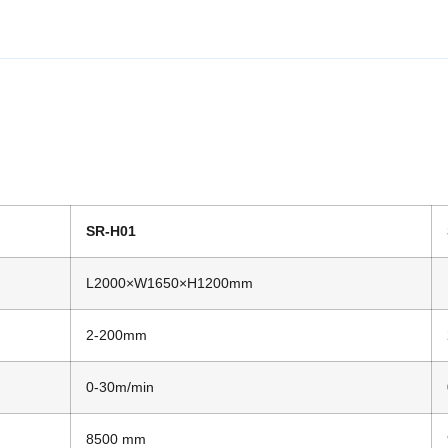
SR-H01
L2000×W1650×H1200mm
2-200mm
0-30m/min
8500 mm