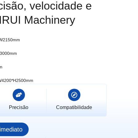
isão, velocidade e
SIRUI Machinery
/W2150mm
L3000mm
m
W4200*H2500mm
Precisão
Compatibilidade
imediato