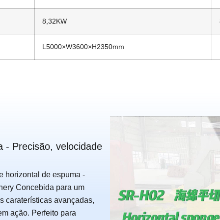
8,32KW
L5000×W3600×H2350mm
 - Precisão, velocidade
e horizontal de espuma -
inery Concebida para um
s caraterísticas avançadas,
em ação. Perfeito para