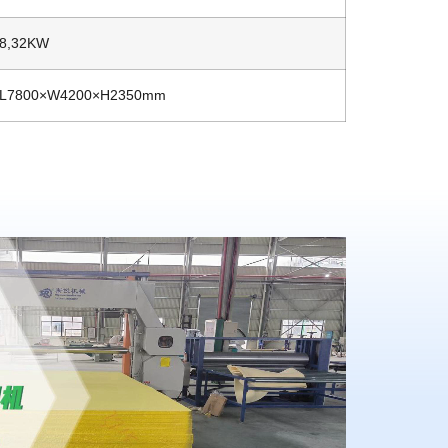
8,32KW
L7800×W4200×H2350mm