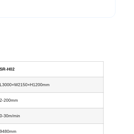
SR-H02
L3000×W2150×H1200mm
2-200mm
0-30m/min
9480mm