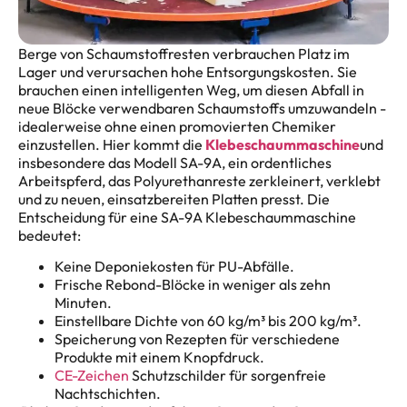
Berge von Schaumstoffresten verbrauchen Platz im
Lager und verursachen hohe Entsorgungskosten. Sie
brauchen einen intelligenten Weg, um diesen Abfall in
neue Blöcke verwendbaren Schaumstoffs umzuwandeln -
idealerweise ohne einen promovierten Chemiker
einzustellen. Hier kommt die
Klebeschaummaschine
und
insbesondere das Modell SA-9A, ein ordentliches
Arbeitspferd, das Polyurethanreste zerkleinert, verklebt
und zu neuen, einsatzbereiten Platten presst. Die
Entscheidung für eine SA-9A Klebeschaummaschine
bedeutet:
Keine Deponiekosten für PU-Abfälle.
Frische Rebond-Blöcke in weniger als zehn
Minuten.
Einstellbare Dichte von 60 kg/m³ bis 200 kg/m³.
Speicherung von Rezepten für verschiedene
Produkte mit einem Knopfdruck.
CE-Zeichen
Schutzschilder für sorgenfreie
Nachtschichten.