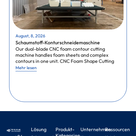
August, 8, 2026
A
Schaumstoff-Konturschneidemaschine
P
Our dual-blade CNC foam contour cutting
a
machine handles foam sheets and complex
C
contours in one unit. CNC Foam Shape Cutting
f
m
Mehr lesen
M
Lösung
Produkt-
Unternehmen
Ressourcen
Kategorien