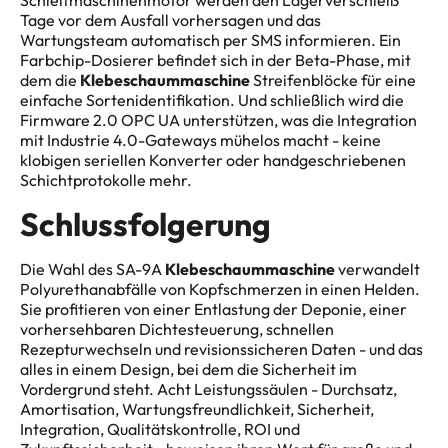
Schleifmaschinenmotor werden den Lagerverschleiß
Tage vor dem Ausfall vorhersagen und das
Wartungsteam automatisch per SMS informieren. Ein
Farbchip-Dosierer befindet sich in der Beta-Phase, mit
dem die
Klebeschaummaschine
Streifenblöcke für eine
einfache Sortenidentifikation. Und schließlich wird die
Firmware 2.0 OPC UA unterstützen, was die Integration
mit Industrie 4.0-Gateways mühelos macht - keine
klobigen seriellen Konverter oder handgeschriebenen
Schichtprotokolle mehr.
Schlussfolgerung
Die Wahl des SA-9A
Klebeschaummaschine
verwandelt
Polyurethanabfälle von Kopfschmerzen in einen Helden.
Sie profitieren von einer Entlastung der Deponie, einer
vorhersehbaren Dichtesteuerung, schnellen
Rezepturwechseln und revisionssicheren Daten - und das
alles in einem Design, bei dem die Sicherheit im
Vordergrund steht. Acht Leistungssäulen - Durchsatz,
Amortisation, Wartungsfreundlichkeit, Sicherheit,
Integration, Qualitätskontrolle, ROI und