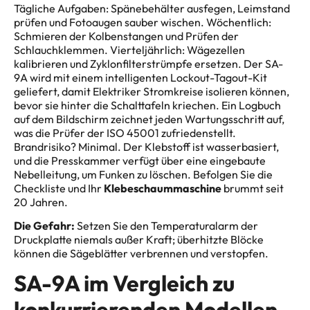
Tägliche Aufgaben: Spänebehälter ausfegen, Leimstand
prüfen und Fotoaugen sauber wischen. Wöchentlich:
Schmieren der Kolbenstangen und Prüfen der
Schlauchklemmen. Vierteljährlich: Wägezellen
kalibrieren und Zyklonfilterstrümpfe ersetzen. Der SA-
9A wird mit einem intelligenten Lockout-Tagout-Kit
geliefert, damit Elektriker Stromkreise isolieren können,
bevor sie hinter die Schalttafeln kriechen. Ein Logbuch
auf dem Bildschirm zeichnet jeden Wartungsschritt auf,
was die Prüfer der ISO 45001 zufriedenstellt.
Brandrisiko? Minimal. Der Klebstoff ist wasserbasiert,
und die Presskammer verfügt über eine eingebaute
Nebelleitung, um Funken zu löschen. Befolgen Sie die
Checkliste und Ihr
Klebeschaummaschine
brummt seit
20 Jahren.
Die Gefahr:
Setzen Sie den Temperaturalarm der
Druckplatte niemals außer Kraft; überhitzte Blöcke
können die Sägeblätter verbrennen und verstopfen.
SA-9A im Vergleich zu
konkurrierenden Modellen