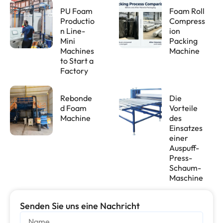
PU Foam
Foam Roll
Productio
Compress
n Line-
ion
Mini
Packing
Machines
Machine
to Start a
Factory
Rebonde
Die
d Foam
Vorteile
Machine
des
Einsatzes
einer
Auspuff-
Press-
Schaum-
Maschine
Senden Sie uns eine Nachricht