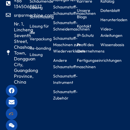
+86
Schäumende
Karriere
Katalog
13450688517
Schaumstoff-
Lösung
Unsere
Datenblatt
Schaumstoffmaschinen
sr@srmachine.com
Schnittlösung
Blogs
Herunterladen
Schaumstoff-
Nr. 1,
Lösung für
Kontakt
Schneidemaschinen
Video-
Lincheng
die
Seventh
IP-Schutz
Anleitungen
Schaumstoff-
Verpackung
Street,
Maschinen zum
Profil des
Wissensbasis
Chashan
Re-bonding
Wiederverkleben
Unternehmens
Town,
Lösung
Dongguan
Andere
Fertigungseinrichtungen
City,
Schaumstoffmaschinen
Guangdong
Province,
Schaumstoff-
China
Instrument
Schaumstoff-
Zubehör