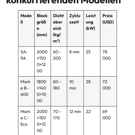
Mode
Block
Dicht
Zyklu
Leist
Preis
ll
größ
eber
szeit
ung
(USD)
e
eich
(kW)
(mm)
(kg/
m³)
SA-
2000
60 -
8 min
25
78
9A
×150
200
000
0×12
00
Mark
1800
80 -
10
28
72
e B-
×140
180
min
000
600
0×10
00
Mark
2000
70 -
12 min
22
69
e C-
×150
170
000
Eco
0×12
00