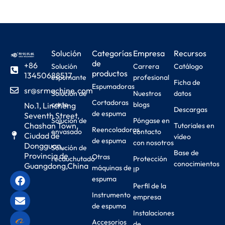
Solución
Categorías
Empresa
Recursos
de
+86
Solución
Carrera
Catálogo
productos
13450688517
espumante
profesional
Ficha de
Espumadoras
sr@srmachine.com
Solución de
Nuestros
datos
Cortadoras
corte
blogs
No.1, Lincheng
Descargas
de espuma
Seventh Street,
Solución de
Póngase en
Chashan Town,
Tutoriales en
Reencoladoras
envasado
contacto
Ciudad de
vídeo
de espuma
con nosotros
Dongguan,
Solución de
Base de
Provincia de
Otras
recauchutado
Protección
conocimientos
Guangdong,China
máquinas de
IP
espuma
Perfil de la
Instrumento
empresa
de espuma
Instalaciones
Accesorios
de