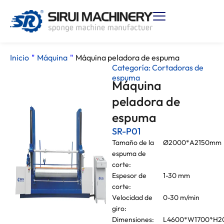
Inicio
"
Máquina
"
Máquina peladora de espuma
Categoría:
Cortadoras de
espuma
Máquina
peladora de
espuma
SR-P01
Tamaño de la
Ø2000*A2150mm
espuma de
corte:
Espesor de
1-30 mm
corte:
Velocidad de
0-30 m/min
giro:
Dimensiones:
L4600*W1700*H