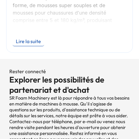
forme, de mousses super souples et de
mousses pour chaussures d'une densité
comprise entre 5 et 180 kg/m³, produisant
principalement des blocs et des mousses
longues. Elle utilise un système de contrôle à
Lire la suite
interface homme-machine hautement
automatisé, qui permet un réglage souple des
paramètres de production. Il est destiné à être
utilisé dans les industries du meuble, du buste,
Rester connecté
des matériaux pour chaussures et de
Explorer les possibilités de
l'automobile. Principe de fonctionnement : Les
différentes matières premières sont d'abord
partenariat et d'achat
transportées vers les réservoirs de matières
SR Foam Machinery est là pour répondre à tous vos besoins
premières. La recette est réglée sur le panneau
en matière de machines à mousse. Qu'il s'agisse de
de commande et les matières sont pompées
questions sur les produits, d'assistance technique ou de
détails sur les services, notre équipe est prête à vous aider.
par des canalisations jusqu'à la tête de
Contactez-nous par téléphone, par e-mail ou venez nous
mélange. Après le mélange, le matériau passe
rendre visite pendant les heures d'ouverture pour obtenir
dans le four où il durcit lentement pendant
une assistance personnalisée. Restez informé en vous