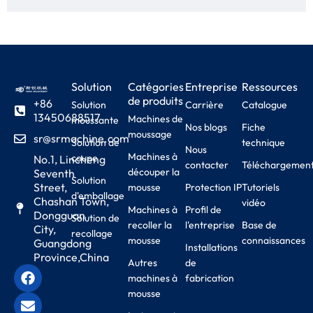
Solution
Catégories
Entreprise
Ressources
de produits
+86
Solution
Carrière
Catalogue
13450688517
Machines de
moussante
Nos blogs
Fiche
moussage
sr@srmachine.com
Solution de
technique
Nous
Machines à
coupe
No.1, Lincheng
contacter
Téléchargemen
découper la
Seventh
Solution
Street,
mousse
Protection IP
Tutoriels
d'emballage
Chashan Town,
vidéo
Machines à
Profil de
Dongguan
Solution de
recoller la
l'entreprise
Base de
City,
recollage
mousse
connaissances
Guangdong
Installations
Province,China
Autres
de
machines à
fabrication
mousse