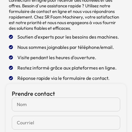
connectant en ligne pour recevoir des nouvelles et des
environ 2 à 5 minutes et se transforme en
offres. Besoin d'une assistance rapide ? Utilisez notre
mousse. La mousse est ensuite acheminée vers
formulaire de contact en ligne et nous vous répondrons
la machine de découpe, où elle est coupée à la
rapidement. Chez SR Foam Machinery, votre satisfaction
taille voulue.
est notre priorité et nous nous engageons à vous fournir
des solutions fiables et efficaces.
Soutien d'experts pour les besoins des machines.
Nous sommes joignables par téléphone/email.
Visite pendant les heures d'ouverture.
Restez informé grâce aux plateformes en ligne.
Réponse rapide via le formulaire de contact.
Prendre contact