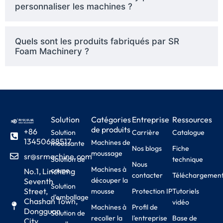
personnaliser les machines ?
Quels sont les produits fabriqués par SR
Foam Machinery ?
Solution
Catégories
Entreprise
Ressources
de produits
+86
Solution
Carrière
Catalogue
13450688517
Machines de
moussante
Nos blogs
Fiche
moussage
sr@srmachine.com
Solution de
technique
Nous
Machines à
coupe
No.1, Lincheng
contacter
Téléchargemen
découper la
Seventh
Solution
Street,
mousse
Protection IP
Tutoriels
d'emballage
Chashan Town,
vidéo
Machines à
Profil de
Dongguan
Solution de
recoller la
l'entreprise
Base de
City,