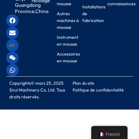
recollage
mousse
connaissances
Guangdong
Installations
Province,China
Autres
de
machines à
fabrication
mousse
Instrument
en mousse
Accessoires
en mousse
Copyrights© mars 25, 2025
Plan du site
Sirui Machinery Co, Ltd. Tous
Politique de confidentialité
droits réservés.
French