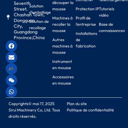
découper la
Seventh
Solution
Street,
mousse
Protection IP
Tutoriels
d'emballage
Chashan Town,
vidéo
Machines à
Profil de
Dongguan
Solution de
recoller la
l'entreprise
Base de
City,
recollage
mousse
connaissances
Guangdong
Installations
Province,China
Autres
de
machines à
fabrication
mousse
Instrument
en mousse
Accessoires
en mousse
Copyrights© mai 17, 2025
Plan du site
Sirui Machinery Co, Ltd. Tous
Politique de confidentialité
droits réservés.