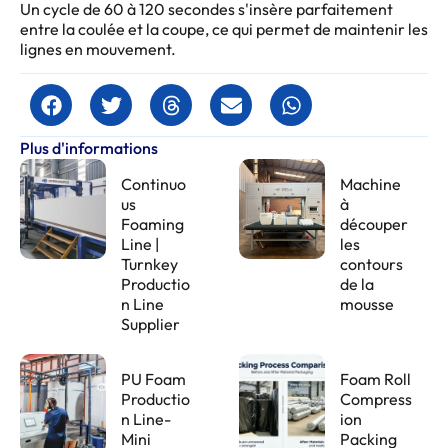
Un cycle de 60 à 120 secondes s'insère parfaitement
entre la coulée et la coupe, ce qui permet de maintenir les
lignes en mouvement.
Plus d'informations
Continuo
Machine
us
à
Foaming
découper
Line |
les
Turnkey
contours
Productio
de la
n Line
mousse
Supplier
PU Foam
Foam Roll
Productio
Compress
n Line-
ion
Mini
Packing