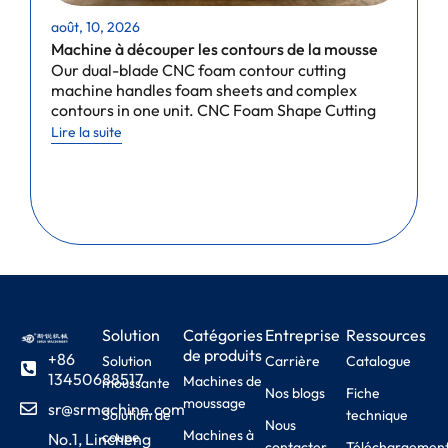
août, 10, 2026
a
Machine à découper les contours de la mousse
P
Our dual-blade CNC foam contour cutting
a
machine handles foam sheets and complex
C
contours in one unit. CNC Foam Shape Cutting
f
m
Lire la suite
L
Solution
Catégories
Entreprise
Ressources
de produits
+86
Solution
Carrière
Catalogue
13450688517
Machines de
moussante
Nos blogs
Fiche
moussage
sr@srmachine.com
Solution de
technique
Nous
Machines à
coupe
No.1, Lincheng
contacter
Téléchargemen