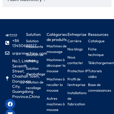
Solution
Catégories
Entreprise
Ressources
de produits
+86
Solution
Carrière
Catalogue
13450688517
Machines de
moussante
Nos blogs
Fiche
moussage
sr@srmachine.com
Solution de
technique
Nous
Machines à
coupe
No.1, Lincheng
contacter
Téléchargemen
découper la
Seventh
Solution
Street,
mousse
Protection IP
Tutoriels
d'emballage
Chashan Town,
vidéo
Machines à
Profil de
Dongguan
Solution de
recoller la
l'entreprise
Base de
City,
recollage
mousse
connaissances
Guangdong
Installations
Province,China
Autres
de
machines à
fabrication
mousse