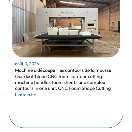
août, 7, 2026
a
Machine à découper les contours de la mousse
P
Our dual-blade CNC foam contour cutting
a
machine handles foam sheets and complex
C
contours in one unit. CNC Foam Shape Cutting
f
m
Lire la suite
L