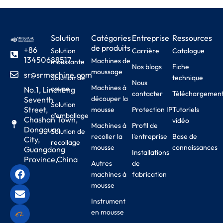
Solution
Catégories
Entreprise
Ressources
de produits
+86
Solution
Carrière
Catalogue
13450688517
Machines de
moussante
Nos blogs
Fiche
moussage
sr@srmachine.com
Solution de
technique
Nous
Machines à
coupe
No.1, Lincheng
contacter
Téléchargemen
découper la
Seventh
Solution
Street,
mousse
Protection IP
Tutoriels
d'emballage
Chashan Town,
vidéo
Machines à
Profil de
Dongguan
Solution de
recoller la
l'entreprise
Base de
City,
recollage
mousse
connaissances
Guangdong
Installations
Province,China
Autres
de
machines à
fabrication
mousse
Instrument
en mousse