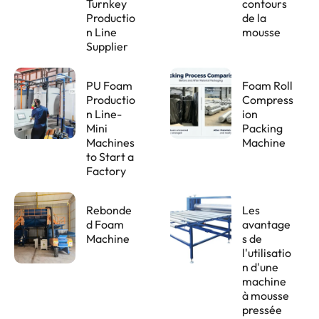
Turnkey
contours
Productio
de la
n Line
mousse
Supplier
PU Foam
Foam Roll
Productio
Compress
n Line-
ion
Mini
Packing
Machines
Machine
to Start a
Factory
Rebonde
Les
d Foam
avantage
Machine
s de
l'utilisatio
n d'une
machine
à mousse
pressée