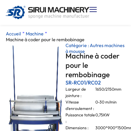
Accueil
"
Machine
"
Machine à coder pour le rembobinage
Catégorie :
Autres machines
à mousse
Machine à coder
pour le
rembobinage
SR-RC01/RC02
Largeur de
1650/2150mm
jointure :
Vitesse
0-30 m/min
d'enroulement :
Puissance totale
0,75KW
:
Dimensions :
3000*900*1500m