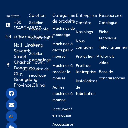
Solution
Catégories
Entreprise
Ressources
de produits
+86
Solution
Carrière
Catalogue
13450688517
Machines de
moussante
Nos blogs
Fiche
moussage
sr@srmachine.com
Solution de
technique
Nous
Machines à
coupe
No.1, Lincheng
contacter
Téléchargemen
découper la
Seventh
Solution
Street,
mousse
Protection IP
Tutoriels
d'emballage
Chashan Town,
vidéo
Machines à
Profil de
Dongguan
Solution de
recoller la
l'entreprise
Base de
City,
recollage
mousse
connaissances
Guangdong
Installations
Province,China
Autres
de
machines à
fabrication
mousse
Instrument
en mousse
Accessoires